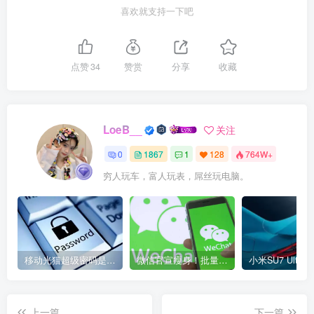
喜欢就支持一下吧
点赞
34
赞赏
分享
收藏
LoeB__
关注
0
1867
1
128
764W+
穷人玩车，富人玩表，屌丝玩电脑。
移动光猫超级密码是多少？移动光猫超级管理员后台账号与密码
微信官宣瘦身！批量清理原图新功能来了 安卓、iOS均可使用
上一篇
下一篇