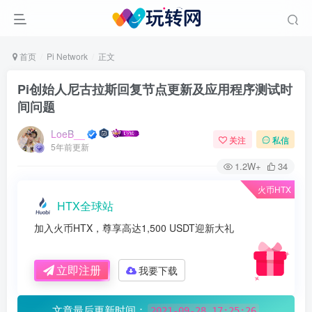
首页
Pi Network
正文
Pi创始人尼古拉斯回复节点更新及应用程序测试时
间问题
LoeB__
关注
私信
5年前更新
1.2W+
34
火币HTX
HTX全球站
加入火币HTX，尊享高达1,500 USDT迎新大礼
立即注册
我要下载
文章最后更新时间：
2021-09-28 17:25:26