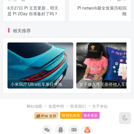
6月27日 Pi 主页更新，明天
Pi network最全发展历程回
是 Pi 2Day 你准备好了吗？
顾
相关推荐
小米SU7 Ultra租车单日价格高达万元：一月内已约满 预计一年回本
女
网站地图
免责申明
联系我们
关于本站
隐私政策
服务条款
IPv6 支持