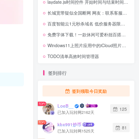
laydate.js时间控件 开始时间与结束时间最大最小值范围代码
长城宽带疑似全国断网 网友：联系客服未能接通
百度智能云1元秒杀域名 低价服务器限时销售
免费字体下载！一款休闲可爱朴拙百搭的书法字体-沐瑶软笔手写体
Windows11上照片应用中的iCloud照片集成将今天推出：本月底前 所有Windows11用户都可以更新
TODO清单高效时间管理器
签到排行
签到领取今日奖励
TOP1
LoeB__
125
已加入玩转网2162天
TOP2
kbx991炒币
81
已加入玩转网1525天