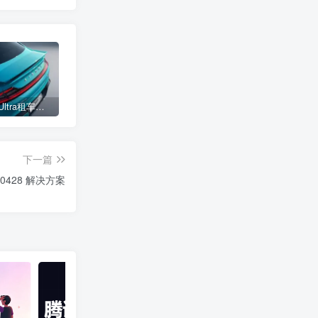
小米SU7 Ultra租车单日价格高达万元：一月内已约满 预计一年回本
女子难入库无奈停他人车位留条致歉 网友：换自动泊车来
不收费！华为开展鸿蒙APP开发培训 提供全套课程教学资源
下一篇
00428 解决方案