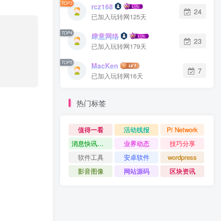
TOP3
rcz168
24
已加入玩转网125天
TOP4
肆意网络
23
已加入玩转网179天
TOP5
MacKen
7
已加入玩转网16天
热门标签
值得一看
活动线报
Pi Network
消息快讯查看更多 》》
业界动态
技巧分享
软件工具
安卓软件
wordpress
影音图像
网站源码
区块资讯