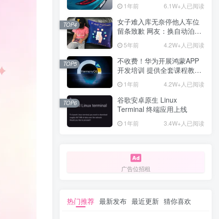
计一年回本
1年前
6.1W+人已阅读
女子难入库无奈停他人车位
TOP4
留条致歉 网友：换自动泊车
来
5年前
4.2W+人已阅读
不收费！华为开展鸿蒙APP
TOP5
开发培训 提供全套课程教学
资源
1年前
4.2W+人已阅读
谷歌安卓原生 Linux
TOP6
Terminal 终端应用上线
1年前
3.4W+人已阅读
广告位招租
热门推荐
最新发布
最近更新
猜你喜欢