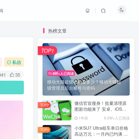
科
热榜文章
TOP1
私信
11.8W+人已阅读
041
35
移动光猫超级密码是多少？移动光猫超
级管理员后台账号与密码
微信官宣瘦身！批量清理原
TOP2
图新功能来了 安卓、iOS均
可使用
1年前
9.3W+人已阅读
小米SU7 Ultra租车单日价格
TOP3
高达万元：一月内已约满 预