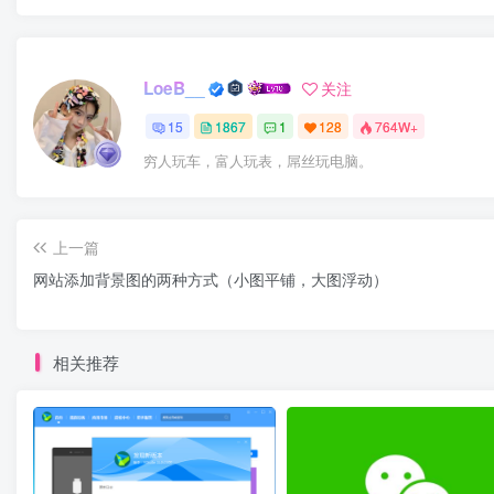
LoeB__
关注
15
1867
1
128
764W+
穷人玩车，富人玩表，屌丝玩电脑。
上一篇
网站添加背景图的两种方式（小图平铺，大图浮动）
相关推荐