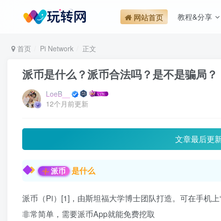
教程&分享
网站首页
首页
Pi Network
正文
派币是什么？派币合法吗？是不是骗局？
LoeB__
12个月前更新
文章最后更
是什么
派币
派币（Pi）[1]，由斯坦福大学博士团队打造。可在手机
非常简单，需要派币App就能免费挖取