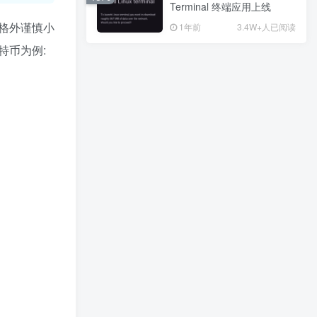
Terminal 终端应用上线
Terminal 终端应用上线
格外谨慎小
1年前
1年前
3.4W+人已阅读
3.4W+人已阅读
特币为例:
广告位招租
热门推荐
最新发布
最近更新
猜你喜欢
苹果更新 Apple Music 的 beta.music.apple.com 网站：引入了在网页端查看歌词的功能
万能拍照识物v3.5.2纯净版 一款多功能强力识别软件
Excel 多文件多表合并工具v2.0
WordPress如何给自定义文章类型实现问答功能？详细教程来了
电信翼支付老用户免费领取3元缴费券
wordpress为用户添加积分的实现