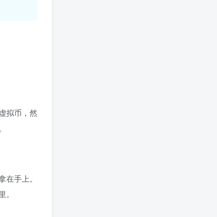
值得一看
活动线报
Pi Network
消息快讯查看更多 》》
业界动态
技巧分享
软件工具
安卓软件
wordpress
影音图像
网站源码
区块资讯
虚拟币，然
。
拿在手上。
里。