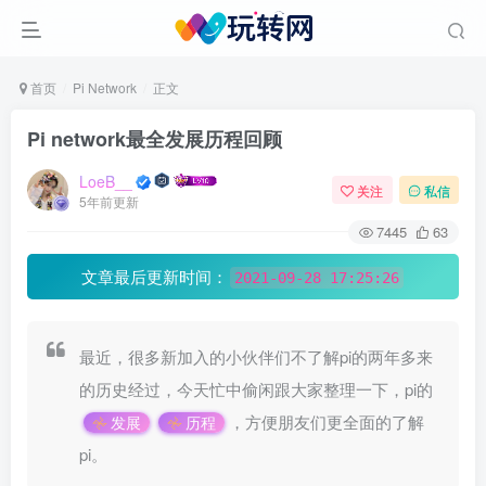
首页
Pi Network
正文
Pi network最全发展历程回顾
LoeB__
关注
私信
5年前更新
7445
63
文章最后更新时间：
2021-09-28 17:25:26
最近，很多新加入的小伙伴们不了解pi的两年多来
的历史经过，今天忙中偷闲跟大家整理一下，pi的
，方便朋友们更全面的了解
发展
历程
pi。