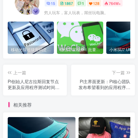
15
1867
1
128
764W+
穷人玩车，富人玩表，屌丝玩电脑。
移动光猫超级密码是多少？移动光猫超级管理员后台账号与密码
微信官宣瘦身！批量清理原图新功能来了 安卓、iOS均可使用
上一篇
下一篇
Pi创始人尼古拉斯回复节点
Pi主界面更新：Pi核心团队
更新及应用程序测试时间问
发布希望看到的应用程序想
题
法以及黑客马拉松的其他细
节
相关推荐