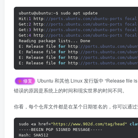
ubuntu@ubuntu:~$ sudo apt update
Hit:
1
 http
://ports.ubuntu.com/ubuntu-ports focal
Get:
2
 http
://ports.ubuntu.com/ubuntu-ports focal
Get:
3
 http
://ports.ubuntu.com/ubuntu-ports focal
Get:
4
 http
://ports.ubuntu.com/ubuntu-ports focal
Reading package lists... Done
E: Release file 
for
 http
://ports.ubuntu.com/ubun
E: Release file 
for
 http
://ports.ubuntu.com/ubun
E: Release file 
for
 http
://ports.ubuntu.com/ubun
E: Release file 
for
 http
://ports.ubuntu.com/ubun
Ubuntu 和其他 Linux 发行版中 “Release file is 
修复
错误的原因是系统上的时间和现实世界的时间不同。
你看，每个仓库文件都是在某个日期签名的，你可以通过
sudo 
<
a href=
"https://www.902d.com/tag/head"
cla
-----BEGIN PGP SIGNED MESSAGE-----
Hash: SHA512