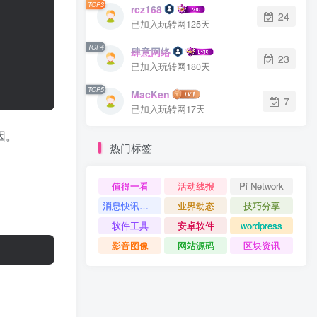
TOP3
rcz168
24
已加入玩转网125天
TOP4
肆意网络
23
已加入玩转网180天
TOP5
MacKen
7
已加入玩转网17天
因。
热门标签
值得一看
活动线报
Pi Network
消息快讯查看更多 》》
业界动态
技巧分享
软件工具
安卓软件
wordpress
影音图像
网站源码
区块资讯