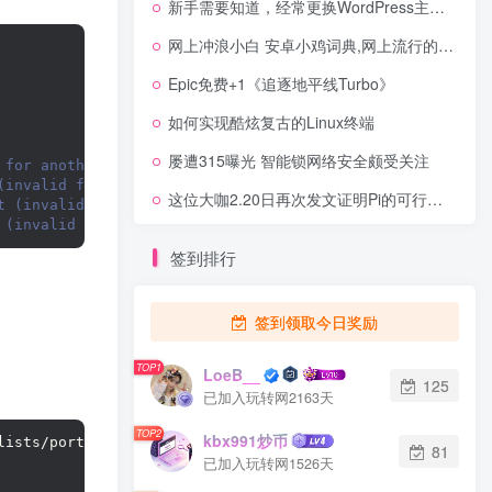
新手需要知道，经常更换WordPress主题模板，对网站有什么影响！
网上冲浪小白 安卓小鸡词典,网上流行的梗解释
Epic免费+1《追逐地平线Turbo》
如何实现酷炫复古的Linux终端
屡遭315曝光 智能锁网络安全颇受关注
 for another 21d 23h 17min 25s). Updates for this reposi
(invalid for another 159d 15h 21min 2s). Updates for thi
这位大咖2.20日再次发文证明Pi的可行性！
t (invalid for another 159d 15h 21min 32s). Updates for 
 (invalid for another 159d 15h 20min 52s). Updates for t
签到排行
签到领取今日奖励
TOP1
LoeB__
125
已加入玩转网2163天
TOP2
kbx991炒币
lists/ports.
ubuntu
.
com_ubuntu_dists_focal_InRelease
81
已加入玩转网1526天