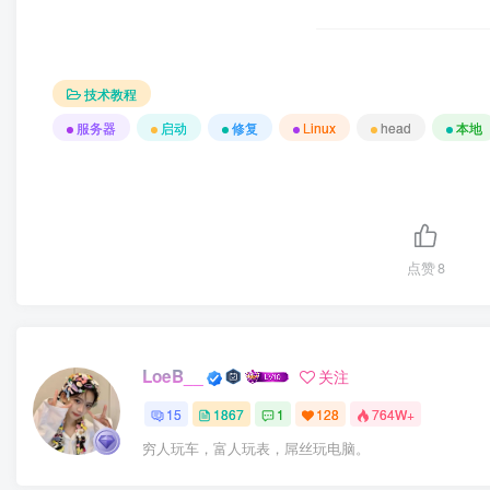
技术教程
服务器
启动
修复
Linux
head
本地
点赞
8
LoeB__
关注
15
1867
1
128
764W+
穷人玩车，富人玩表，屌丝玩电脑。