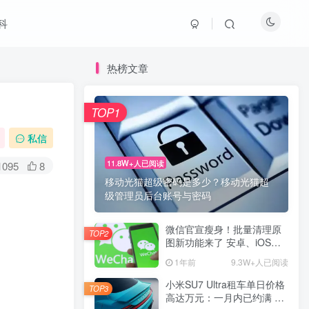
科
热榜文章
TOP1
私信
11.8W+人已阅读
1095
8
移动光猫超级密码是多少？移动光猫超
级管理员后台账号与密码
微信官宣瘦身！批量清理原
TOP2
图新功能来了 安卓、iOS均
可使用
1年前
9.3W+人已阅读
小米SU7 Ultra租车单日价格
TOP3
高达万元：一月内已约满 预