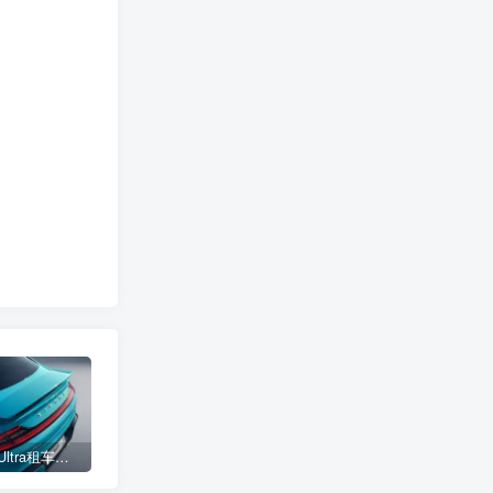
小米SU7 Ultra租车单日价格高达万元：一月内已约满 预计一年回本
女子难入库无奈停他人车位留条致歉 网友：换自动泊车来
不收费！华为开展鸿蒙APP开发培训 提供全套课程教学资源