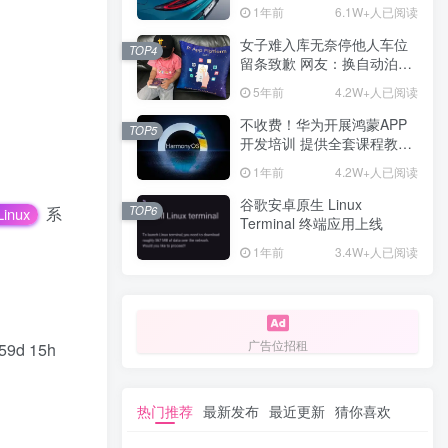
计一年回本
1年前
6.1W+人已阅读
女子难入库无奈停他人车位
TOP4
留条致歉 网友：换自动泊车
来
5年前
4.2W+人已阅读
不收费！华为开展鸿蒙APP
TOP5
开发培训 提供全套课程教学
资源
1年前
4.2W+人已阅读
谷歌安卓原生 Linux
系
TOP6
Linux
Terminal 终端应用上线
1年前
3.4W+人已阅读
广告位招租
 159d 15h
热门推荐
最新发布
最近更新
猜你喜欢