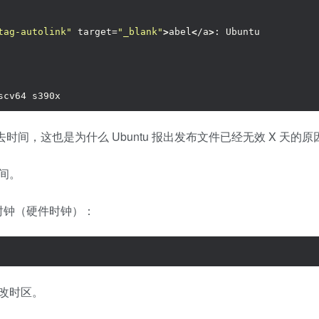
tag-autolink"
 target=
"_blank"
>
abel
<
/a
>
: Ubuntu
scv64 s390x
去时间，这也是为什么 Ubuntu 报出发布文件已经无效 X 天的原
间。
时钟（硬件时钟）：
和更改时区。