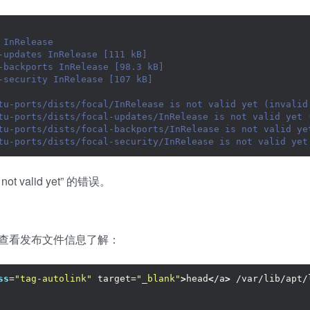
 InRelease    
-updates InRelease [111 kB]                           
-backports InRelease [98.3 kB]      
-security InRelease [107 kB]                     
tu-ports/dists/focal/InRelease is not valid yet (invalid
tu-ports/dists/focal-updates/InRelease is not valid yet 
tu-ports/dists/focal-backports/InRelease is not valid ye
tu-ports/dists/focal-security/InRelease is not valid yet
not valid yet” 的错误。
查看发布文件信息了解：
ss
=
"tag-autolink"
 target=
"_blank"
>
head
<
/a
>
 /var/lib/apt/