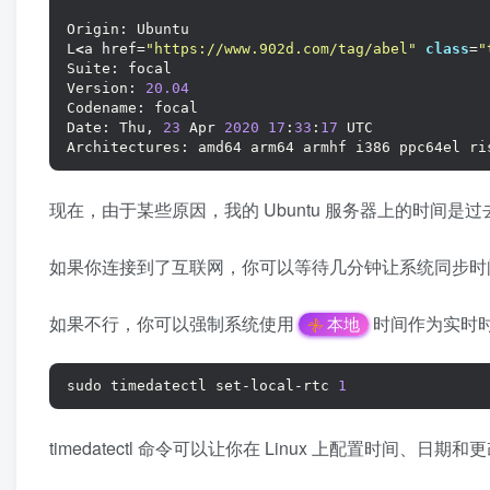
Origin: Ubuntu
L
<
a href=
"https://www.902d.com/tag/abel"
class
=
"
Suite: focal
Version: 
20.04
Codename: focal
Date: Thu, 
23
 Apr 
2020
17
:
33
:
17
 UTC
Architectures: amd64 arm64 armhf i386 ppc64el ri
现在，由于某些原因，我的 Ubuntu 服务器上的时间是过
如果你连接到了互联网，你可以等待几分钟让系统同步时
如果不行，你可以强制系统使用
时间作为实时
本地
sudo timedatectl set-local-rtc 
1
timedatectl 命令可以让你在 Linux 上配置时间、日期