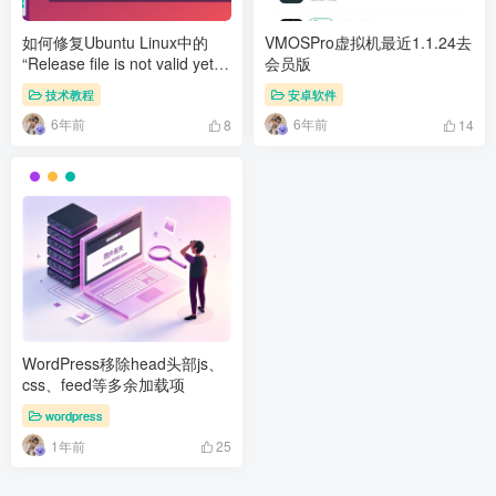
如何修复Ubuntu Linux中的
VMOSPro虚拟机最近1.1.24去
“Release file is not valid yet”
会员版
错误
技术教程
安卓软件
6年前
6年前
8
14
WordPress移除head头部js、
css、feed等多余加载项
wordpress
1年前
25