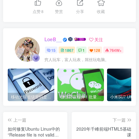
点赞
8
赞赏
分享
收藏
LoeB__
关注
15
1867
1
128
764W+
穷人玩车，富人玩表，屌丝玩电脑。
移动光猫超级密码是多少？移动光猫超级管理员后台账号与密码
微信官宣瘦身！批量清理原图新功能来了 安卓、iOS均可使用
上一篇
下一篇
如何修复Ubuntu Linux中的
2020年千峰前端HTML5基础
“Release file is not valid
课