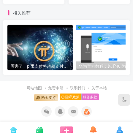
yet” 错误
相关推荐
厉害了：pi币支付将超越支付宝微信成为全球第一大支付平台
华为官方教程：以 P40 为例，鸿蒙 OS 2.0 Beta 版本回
网站地图
免责申明
联系我们
关于本站
隐私政策
服务条款
IPv6 支持