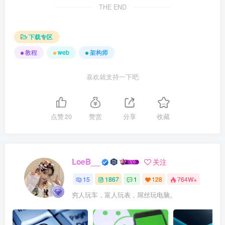
THE END
下载专区
教程
web
架构师
喜欢就支持一下吧
点赞
20
赞赏
分享
收藏
LoeB__
关注
15
1867
1
128
764W+
穷人玩车，富人玩表，屌丝玩电脑。