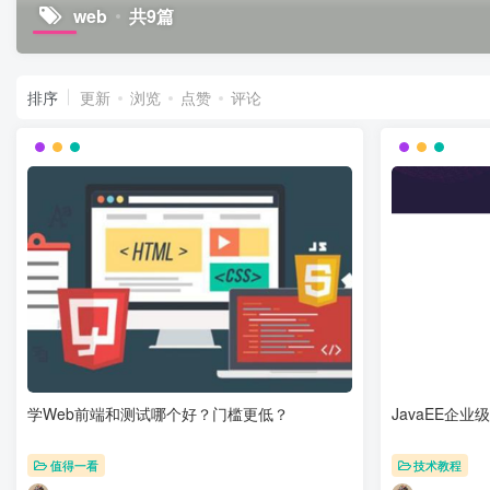
web
共9篇
排序
更新
浏览
点赞
评论
学Web前端和测试哪个好？门槛更低？
JavaEE企
值得一看
技术教程