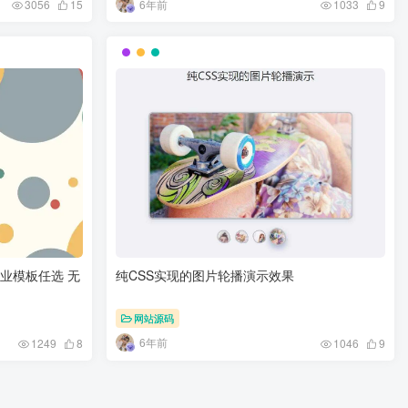
6年前
3056
15
1033
9
行业模板任选 无
纯CSS实现的图片轮播演示效果
网站源码
6年前
1249
8
1046
9