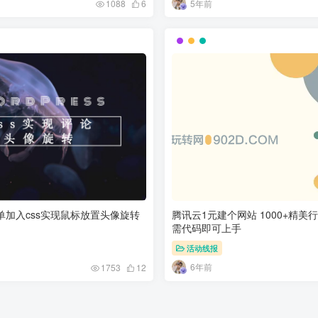
5年前
1088
6
s简单加入css实现鼠标放置头像旋转
腾讯云1元建个网站 1000+精美
需代码即可上手
活动线报
6年前
1753
12