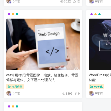
5年前
6年前
3522
12
css常用样式|背景图像、缩放、镜像旋转、背景
WordPres
偏移与定位、文字溢出处理方法
功能
技巧分享
wp美化
6年前
6年前
1396
9