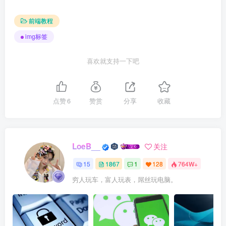
前端教程
img标签
喜欢就支持一下吧
点赞
6
赞赏
分享
收藏
LoeB__
关注
15
1867
1
128
764W+
穷人玩车，富人玩表，屌丝玩电脑。