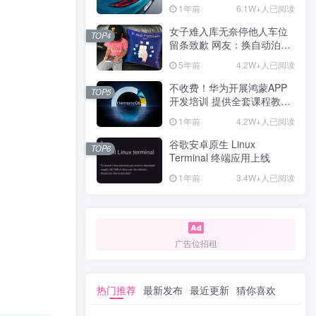
计一年回本
1年前
6.1W+人已阅读
女子难入库无奈停他人车位
TOP4
留条致歉 网友：换自动泊车
来
5年前
4.2W+人已阅读
不收费！华为开展鸿蒙APP
TOP5
开发培训 提供全套课程教学
资源
1年前
4.2W+人已阅读
谷歌安卓原生 Linux
TOP6
Terminal 终端应用上线
1年前
3.4W+人已阅读
广告位招租
热门推荐
最新发布
最近更新
猜你喜欢