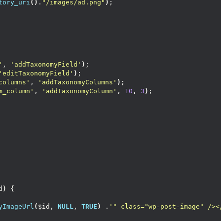
tory_uri
()
.
"/images/ad.png"
)
;
'
, 
'addTaxonomyField'
)
;
'editTaxonomyField'
)
;
columns'
, 
'addTaxonomyColumns'
)
;
m_column'
, 
'addTaxonomyColumn'
, 
10
, 
3
)
;
d
)
{
yImageUrl
(
$id, 
NULL
, 
TRUE
)
 .
'" class="wp-post-image" /><