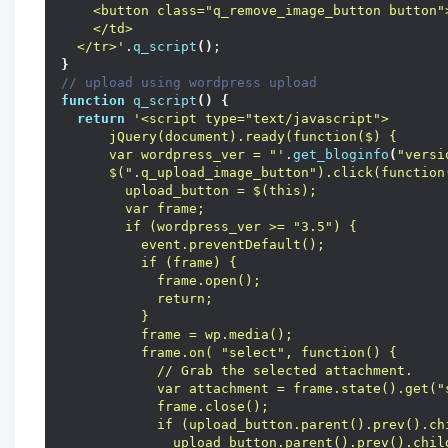
    <button class="q_remove_image_button button"
    </td>
  </tr>'
.
q_script
()
;
}
// upload using wordpress upload
function
q_script
()
{
return
'<script type="text/javascript">
      jQuery(document).ready(function($) {
      var wordpress_ver = "'
.
get_bloginfo
(
"versi
      $(".q_upload_image_button").click(function
        upload_button = $(this);
        var frame;
        if (wordpress_ver >= "3.5") {
          event.preventDefault();
          if (frame) {
            frame.open();
            return;
          }
          frame = wp.media();
          frame.on( "select", function() {
            // Grab the selected attachment.
            var attachment = frame.state().get("
            frame.close();
            if (upload_button.parent().prev().ch
              upload_button.parent().prev().chil