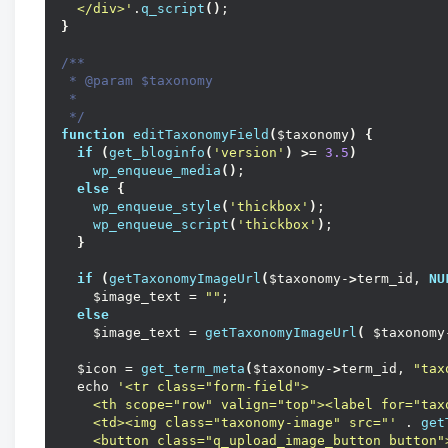
  </div>'
.
q_script
()
;
}
/**
 * @param $taxonomy
 *
 */
function
editTaxonomyField
(
$taxonomy
)
{
if
(
get_bloginfo
(
'version'
)
>
= 
3.5
)
wp_enqueue_media
()
;
else
{
wp_enqueue_style
(
'thickbox'
)
;
wp_enqueue_script
(
'thickbox'
)
;
}
if
(
getTaxonomyImageUrl
(
$taxonomy-
>
term_id, 
NU
    $image_text = 
""
;
else
    $image_text = 
getTaxonomyImageUrl
(
 $taxonomy
  $icon = 
get_term_meta
(
$taxonomy-
>
term_id, 
"tax
  echo 
'<tr class="form-field">
    <th scope="row" valign="top"><label for="tax
    <td><img class="taxonomy-image" src="'
 . 
get
    <button class="q_upload_image_button button"