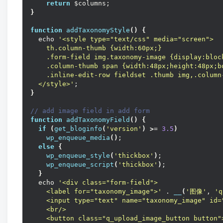
return
 $columns;
}
function
addTaxonomyStyle
()
{
  echo 
'<style type="text/css" media="screen">
    th.column-thumb {width:60px;}
    .form-field img.taxonomy-image {display:bloc
    .column-thumb span {width:48px;height:48px;b
    .inline-edit-row fieldset .thumb img,.column
  </style>'
;
}
// add image field in add form
function
addTaxonomyField
()
{
if
(
get_bloginfo
(
'version'
)
>
= 
3.5
)
wp_enqueue_media
()
;
else
{
wp_enqueue_style
(
'thickbox'
)
;
wp_enqueue_script
(
'thickbox'
)
;
}
  echo 
'<div class="form-field">
    <label for="taxonomy_image">'
 . 
__
(
'图像'
, 
'q
    <input type="text" name="taxonomy_image" id=
    <br/>
    <button class="q_upload_image_button button"