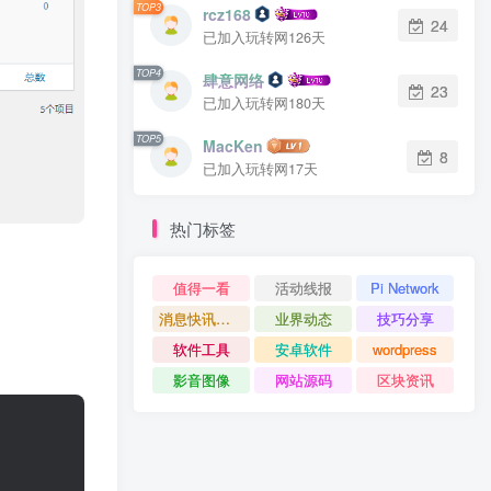
TOP3
rcz168
24
已加入玩转网126天
TOP4
肆意网络
23
已加入玩转网180天
TOP5
MacKen
8
已加入玩转网17天
热门标签
值得一看
活动线报
Pi Network
消息快讯查看更多 》》
业界动态
技巧分享
软件工具
安卓软件
wordpress
影音图像
网站源码
区块资讯