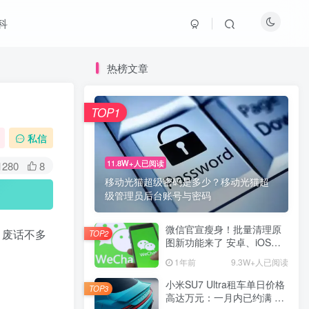
科
热榜文章
TOP1
私信
11.8W+人已阅读
1280
8
移动光猫超级密码是多少？移动光猫超
级管理员后台账号与密码
微信官宣瘦身！批量清理原
，废话不多
TOP2
图新功能来了 安卓、iOS均
可使用
1年前
9.3W+人已阅读
小米SU7 Ultra租车单日价格
TOP3
高达万元：一月内已约满 预