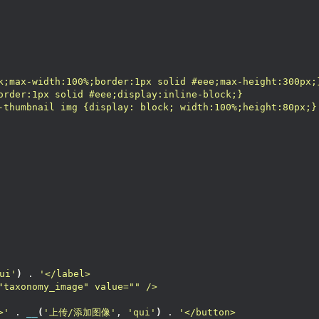
k;max-width:100%;border:1px solid #eee;max-height:300px;
order:1px solid #eee;display:inline-block;}
-thumbnail img {display: block; width:100%;height:80px;}
ui'
)
 . 
'</label>
"taxonomy_image" value="" />
>'
 . 
__
(
'上传/添加图像'
, 
'qui'
)
 . 
'</button>