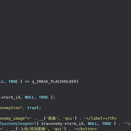
LL
, 
TRUE
)
 == q_IMAGE_PLACEHOLDER
)
-
>
term_id, 
NULL
, 
TRUE
)
;
onomyIcon"
, 
true
)
;
onomy_image">'
 . 
__
(
'图像'
, 
'qui'
)
 . 
'</label></th>
TaxonomyImageUrl
(
 $taxonomy-
>
term_id, 
NULL
, 
TRUE
)
 . 
'"/
>'
 . 
__
(
'上传/添加图像'
, 
'qui'
)
 . 
'</button>