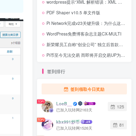
wordpress提示“XML 解析错误：XML 或文本声明不在实体的开头”
PDF Shaper v10.5 单文件版
Pi Network完成v23关键升级：为什么这次节点更新被称为“最难升级之一”？
WordPress免费博客杂志主题CX-MULTI
新荣耀员工自称“创业公司” 独立后首款新机V40将于本月到来
Pi币至今无法交易 而即将开启交易UP为何备受青睐
签到排行
签到领取今日奖励
TOP1
LoeB__
125
已加入玩转网2163天
TOP2
kbx991炒币
81
已加入玩转网1526天