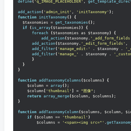
define
(
'q_IMAGE_PLACEHOLDER'
, 
get_template_direc
add_action
(
'admin_init'
, 
'initTaxonomy'
)
;
function
initTaxonomy
()
{
  $taxonomies = 
get_taxonomies
()
;
if
(
is_array
(
$taxonomies
))
{
foreach
(
$taxonomies as $taxonomy
)
{
add_action
(
$taxonomy.
'_add_form_fields
add_action
(
$taxonomy.
'_edit_form_fields'
, 
add_filter
(
'manage_edit-'
 . $taxonomy . 
'_
add_filter
(
'manage_'
 . $taxonomy . 
'_custo
}
}
}
function
addTaxonomyColumns
(
$columns
)
{
    $column = 
array
()
;
    $column
[
'thumbnail'
]
 = 
"图像"
;
return
array_merge
(
$column, $columns
)
;
}
function
addTaxonomyColumn
(
$columns, $column, $i
if
(
$column == 
'thumbnail'
)
        $columns = 
'<span><img src="'
.
getTaxonom