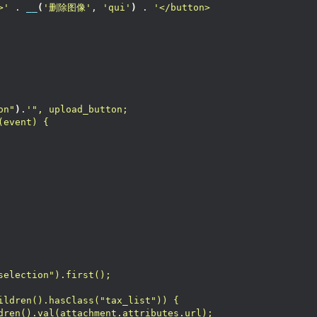
>'
 . 
__
(
'删除图像'
, 
'qui'
)
 . 
'</button>
on"
)
.
'", upload_button;
(event) {
selection").first();
ildren().hasClass("tax_list")) {
dren().val(attachment.attributes.url);