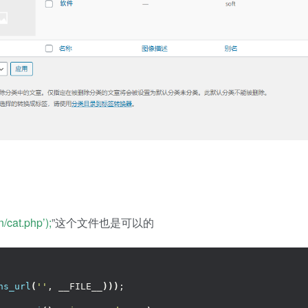
cat.php’);
”这个文件也是可以的
ns_url
(
''
, __FILE__
)))
;