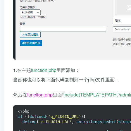
1.在主题
function.php
里面添加：
当然你也可以将下面代码复制到一个php文件里面，
然后在
function.php
里面“
include(TEMPLATEPATH.’/admin/
<
?php
if
(
!
defined
(
'q_PLUGIN_URL'
))
define
(
'q_PLUGIN_URL'
, 
untrailingslashit
(
plugi