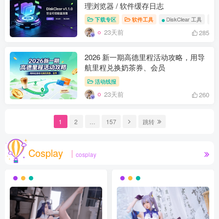
理浏览器 / 软件缓存日志
下载专区
软件工具
DiskClear 工具
23天前
285
2026 新一期高德里程活动攻略，用导
航里程兑换奶茶券、会员
活动线报
23天前
260
1
2
…
157
跳转
Cosplay
cosplay