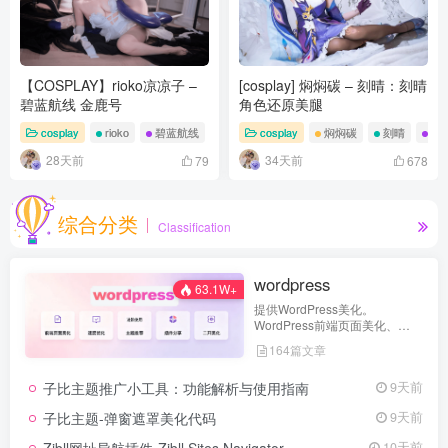
【COSPLAY】rioko凉凉子 –
[cosplay] 焖焖碳 – 刻晴：刻晴
碧蓝航线 金鹿号
角色还原美腿
cosplay
rioko
碧蓝航线
cosplay
焖焖碳
刻晴
刻
28天前
34天前
79
678
综合分类
Classification
wordpress
63.1W+
提供WordPress美化。
WordPress前端页面美化、
WordPress速度优化、
164篇文章
WordPress进阶使用、
WordPress主题、WordPress插
子比主题推广小工具：功能解析与使用指南
9天前
件分享、二开美化等。
子比主题-弹窗遮罩美化代码
9天前
Zibll网址导航插件-Zibll Sites Navigator
10天前