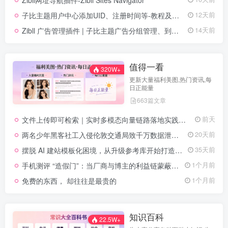
子比主题用户中心添加UID、注册时间等-教程及代码
12天前
Zibll 广告管理插件 | 子比主题广告分组管理、到期提醒自动挂载插件V1.5.11
14天前
值得一看
320W+
更新大量福利美图,热门资讯,每
日正能量
663篇文章
文件上传即可检索｜实时多模态向量链路落地实践分享
前天
两名少年黑客社工入侵伦敦交通局致千万数据泄露，各获刑 5 年 6 个月
20天前
摆脱 AI 建站模板化困境，从升级参考库开始打造高级网站
35天前
手机测评 “造假门”：当厂商与博主的利益链蒙蔽了消费者的双眼
1个月前
免费的东西， 却往往是最贵的
1个月前
知识百科
22.5W+