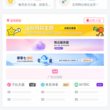
畅享多元兴趣，探索无限可能
实用网址都在这里！
立即入驻
友情赞助
广告位招租
子比主题
兽音译者
007IDC
精选
推荐
特惠