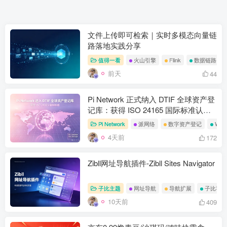
最新发布
值得一看
Pi
Network
教程分享
活
文件上传即可检索｜实时多模态向量链
路落地实践分享
值得一看
火山引擎
Flink
数据链路
前天
44
Pi Network 正式纳入 DTIF 全球资产登
记库：获得 ISO 24165 国际标准认
证，合规进程再迎里程碑
Pi Network
派网络
数字资产登记
We
4天前
172
Zibll网址导航插件-Zibll Sites Navigator
子比主题
网址导航
导航扩展
子比导航
10天前
409