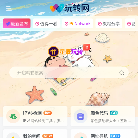
最新发布
值得一看
Pi
Network
教程分享
活
in
星辰
玩转
开启精彩搜索
IPV6检测
颜色代码
hot
GO
IPv6网站检测工具，服务器 IPv6 连通、双栈访问
颜色搭配表大全：整理常用颜色搭配色系、服装颜色搭配表、logo颜色搭配表与两种颜色混合变色表，提供可视化色块与 HEX/RGB 对照，助你快速找到合适的配色。
我的空间
网址导航
NEW
GO