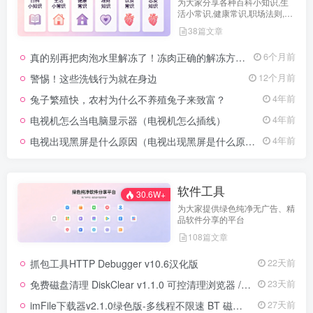
为大家分享各种百科小知识,生
活小常识,健康常识,职场法则,理
财知识,饮食常识,恋爱知识,真正
38篇文章
的常识大全百科书。
真的别再把肉泡水里解冻了！冻肉正确的解冻方法！
6个月前
警惕！这些洗钱行为就在身边
12个月前
兔子繁殖快，农村为什么不养殖兔子来致富？
4年前
电视机怎么当电脑显示器（电视机怎么插线）
4年前
电视出现黑屏是什么原因（电视出现黑屏是什么原因）
4年前
软件工具
30.6W+
为大家提供绿色纯净无广告、精
品软件分享的平台
108篇文章
抓包工具HTTP Debugger v10.6汉化版
22天前
免费磁盘清理 DiskClear v1.1.0 可控清理浏览器 / 软件缓存日志
23天前
imFile下载器v2.1.0绿色版-多线程不限速 BT 磁力链接下载工具
27天前