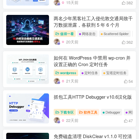
15天前
382
两名少年黑客社工入侵伦敦交通局致千
万数据泄露，各获刑 5 年 6 个月
值得一看
网络攻击
Scattered Spider
20天前
362
如何在 WordPress 中禁用 wp-cron 并
设置正确的 Cron 定时任务
wordpress
定时任务
宝塔定时任务
21天前
54
抓包工具HTTP Debugger v10.6汉化版
下载专区
软件工具
Debugger
网页调
22天前
47
免费磁盘清理 DiskClear v1.1.0 可控清