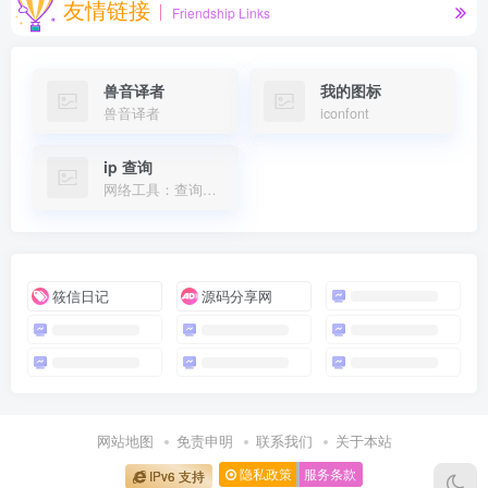
友情链接
Friendship Links
兽音译者
我的图标
兽音译者
iconfont
ip 查询
网络工具：查询本机公网IPv4/IPv6地址、归属地定位，以及域名DNS解析记录（A/AAAA/CNAME/MX/NS/TXT）。支持IPv4/IPv6双栈查询，保护隐私安全。
筱信日记
源码分享网
网站地图
免责申明
联系我们
关于本站
隐私政策
服务条款
IPv6 支持