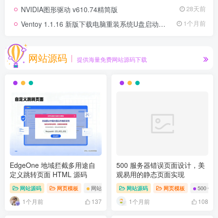
NVIDIA图形驱动 v610.74精简版
28天前
Ventoy 1.1.16 新版下载电脑重装系统U盘启动制作
1个月前
网站源码
提供海量免费网站源码下载
EdgeOne 地域拦截多用途自
500 服务器错误页面设计，美
定义跳转页面 HTML 源码
观易用的静态页面实现
网站源码
网页模板
网站拦截页面
网站源码
HTML 源码
网页模板
500 错
1个月前
1个月前
137
108