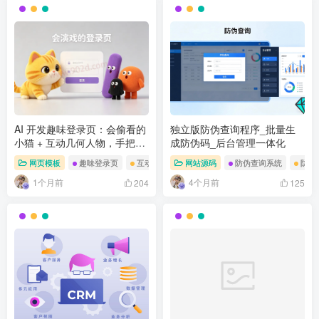
AI 开发趣味登录页：会偷看的
独立版防伪查询程序_批量生
小猫 + 互动几何人物，手把手
成防伪码_后台管理一体化
教你打造
网页模板
趣味登录页
互动 UI 设计
网站源码
卡通登录界面
防伪查询系统
防伪
1个月前
4个月前
204
125