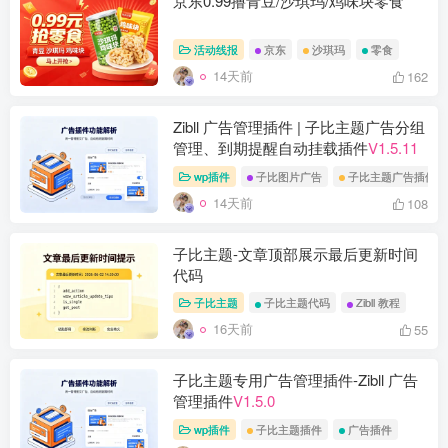
京东0.99撸青豆/沙琪玛/鸡味块零食
活动线报
京东
沙琪玛
零食
14天前
162
Zibll 广告管理插件 | 子比主题广告分组
管理、到期提醒自动挂载插件
V1.5.11
wp插件
子比图片广告
子比主题广告插件
14天前
108
子比主题-文章顶部展示最后更新时间
代码
子比主题
子比主题代码
Zibll 教程
16天前
55
子比主题专用广告管理插件-Zibll 广告
管理插件
V1.5.0
wp插件
子比主题插件
广告插件