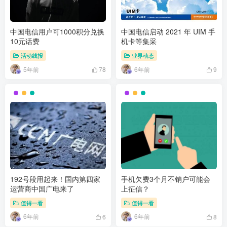
中国电信用户可1000积分兑换
中国电信启动 2021 年 UIM 手
10元话费
机卡等集采
活动线报
业界动态
5年前
6年前
78
9
192号段用起来！国内第四家
手机欠费3个月不销户可能会
运营商中国广电来了
上征信？
值得一看
值得一看
6年前
6年前
6
8