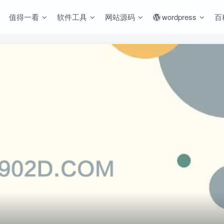
值得一看
软件工具
网站源码
wordpress
百