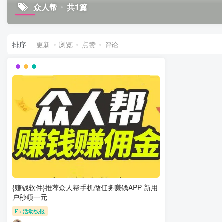
众人帮
共1篇
排序
更新
浏览
点赞
评论
{赚钱软件}推荐众人帮手机做任务赚钱APP 新用
户秒领一元
活动线报