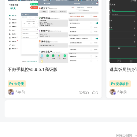
不做手机控v5.9.5.1高级版
逃离饭局脱身
未分类
安卓软件
6年前
6年前
829
3
网站地图