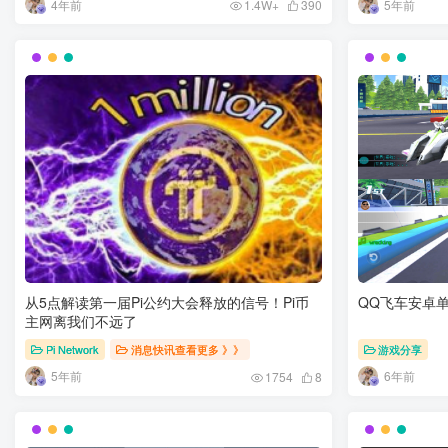
4年前
5年前
1.4W+
390
从5点解读第一届Pi公约大会释放的信号！Pi币
QQ飞车安卓
主网离我们不远了
Pi Network
消息快讯查看更多 》》
游戏分享
5年前
6年前
1754
8