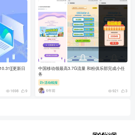
0.31][更新日
中国移动领最高3.7G流量 和粉俱乐部完成小任
务
活动线报
6年前
1698
9
921
3