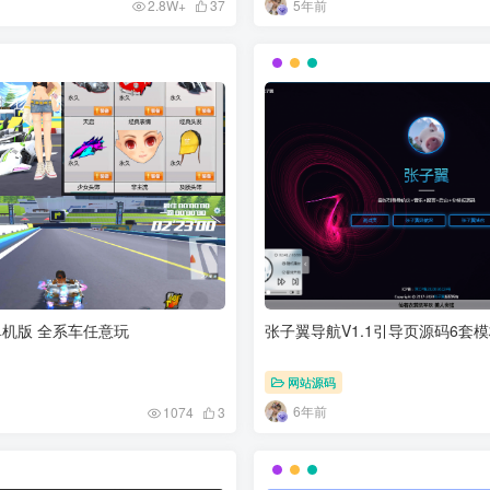
5年前
2.8W+
37
单机版 全系车任意玩
张子翼导航V1.1引导页源码6套
网站源码
6年前
1074
3