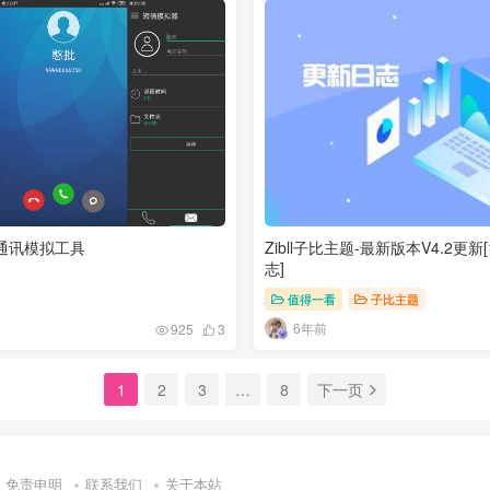
通讯模拟工具
Zibll子比主题-最新版本V4.2更新[1
志]
值得一看
子比主题
6年前
925
3
1
2
3
…
8
下一页
免责申明
联系我们
关于本站