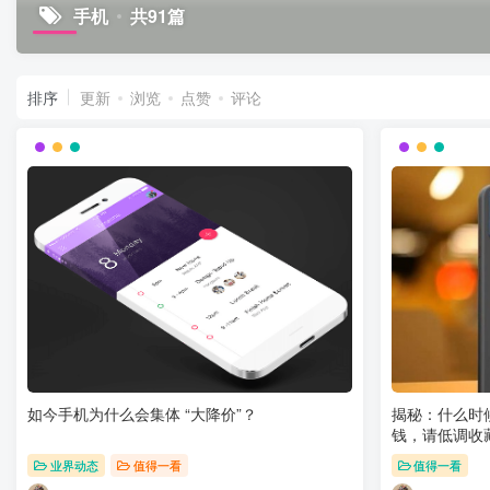
手机
共91篇
排序
更新
浏览
点赞
评论
如今手机为什么会集体 “大降价”？
揭秘：什么时
钱，请低调收
业界动态
值得一看
值得一看