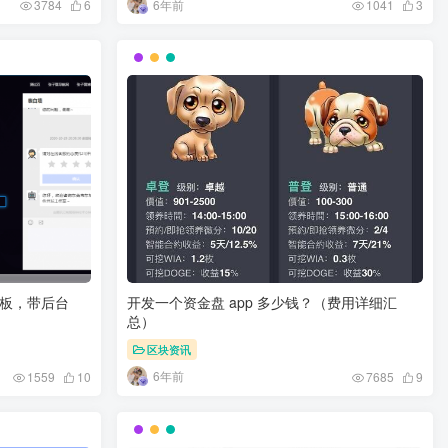
6年前
3784
6
1041
3
模板，带后台
开发一个资金盘 app 多少钱？（费用详细汇
总）
区块资讯
6年前
1559
10
7685
9