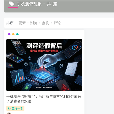
手机测评乱象
共1篇
排序
更新
浏览
点赞
评论
手机测评 “造假门”：当厂商与博主的利益链蒙蔽
了消费者的双眼
值得一看