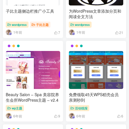
子比主题侧边栏推广小工具
为WordPress文章添加分页和
阅读全文方法
wordpress
子比主题
wordpress
1年前
1年前
7
21
Beauty Salon – Spa 美容院养
免费领取45天WPS稻壳会员
生会所WordPress主题 – v2.4
亲测秒到
wp主题
活动线报
6年前
6年前
9
6