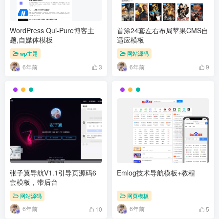
WordPress Qui-Pure博客主
首涂24套左右布局苹果CMS自
题,自媒体模板
适应模板
wp主题
网站源码
6年前
6年前
3
9
张子翼导航V1.1引导页源码6
Emlog技术导航模板+教程
套模板，带后台
网站源码
网页模板
6年前
6年前
10
5