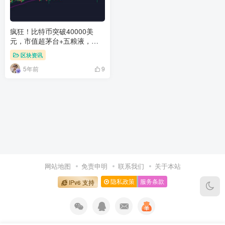
疯狂！比特币突破40000美
元，市值超茅台+五粮液，美
股区块链概念也狂飙！仿佛嗅
区块资讯
到风险的味道？
5年前
9
网站地图
免责申明
联系我们
关于本站
隐私政策
服务条款
IPv6 支持