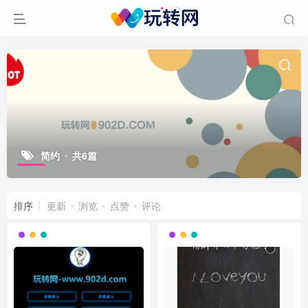
简约
共6篇
排序
更新
浏览
点赞
评论