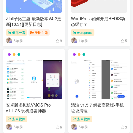
Zibll子比主题-最新版本V4.2更
WordPress如何开启REDIS动
新[10.31][更新日志]
态缓存？
值得一看
子比主题
wordpress
6年前
1年前
9
5
安卓版虚拟机VMOS Pro
清浊 v1.5.7 解锁高级版-手机
v1.1.26 玩机必备神器
垃圾清理
安卓软件
安卓软件
6年前
6年前
6
3