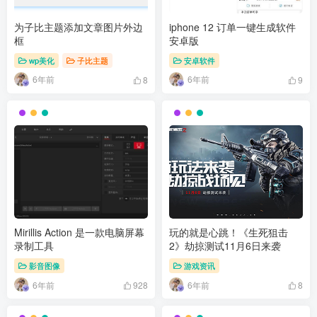
为子比主题添加文章图片外边
iphone 12 订单一键生成软件
框
安卓版
wp美化
子比主题
安卓软件
6年前
6年前
8
9
Mirillis Action 是一款电脑屏幕
玩的就是心跳！《生死狙击
录制工具
2》劫掠测试11月6日来袭
影音图像
游戏资讯
6年前
6年前
928
8