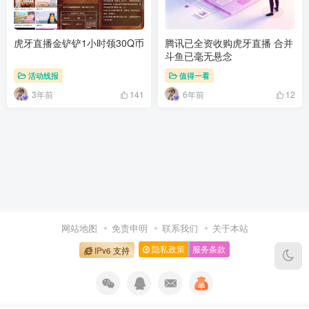
虎牙直播金铲铲1小时领30Q币
腾讯已全资收购虎牙直播 合并
斗鱼已毫无悬念
活动线报
值得一看
3年前
6年前
141
12
网站地图
免责申明
联系我们
关于本站
隐私政策
服务条款
IPv6 支持