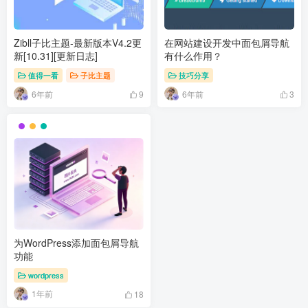
Zibll子比主题-最新版本V4.2更
在网站建设开发中面包屑导航
新[10.31][更新日志]
有什么作用？
值得一看
子比主题
技巧分享
6年前
6年前
9
3
为WordPress添加面包屑导航
功能
wordpress
1年前
18