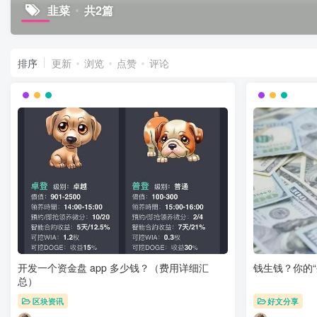
韭菜
共2篇
排序
更新
浏览
点赞
评论
开发一个资金盘 app 多少钱？（费用详细汇
钱生钱？你的
总）
区块资讯
好文分享