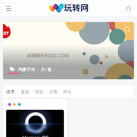
鸿蒙字体
共1篇
排序
更新
浏览
点赞
评论