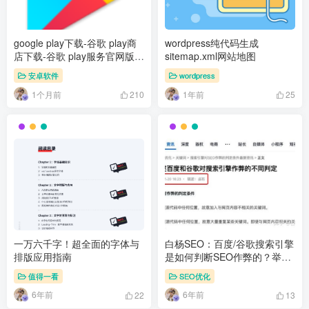
google play下载-谷歌 play商
wordpress纯代码生成
店下载-谷歌 play服务官网版下
sitemap.xml网站地图
载
安卓软件
wordpress
1个月前
1年前
210
25
一万六千字！超全面的字体与
白杨SEO：百度/谷歌搜索引擎
排版应用指南
是如何判断SEO作弊的？举例
说明
值得一看
SEO优化
6年前
6年前
22
13