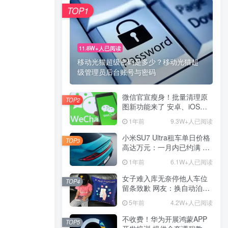
TOP1
TOP1
11.8W+人已阅读
11.8W+人已阅读
移动光猫超级密码是多少？移动光猫超
移动光猫超级密码是多少？移动光猫超
级管理员后台账号与密码
级管理员后台账号与密码
微信官宣瘦身！批量清理原
微信官宣瘦身！批量清理原
TOP2
TOP2
图新功能来了 安卓、iOS均
图新功能来了 安卓、iOS均
可使用
可使用
1年前
1年前
9.3W+人已阅读
9.3W+人已阅读
小米SU7 Ultra租车单日价格
小米SU7 Ultra租车单日价格
TOP3
TOP3
高达万元：一月内已约满 预
高达万元：一月内已约满 预
计一年回本
计一年回本
1年前
1年前
6.1W+人已阅读
6.1W+人已阅读
女子难入库无奈停他人车位
女子难入库无奈停他人车位
TOP4
TOP4
留条致歉 网友：换自动泊车
留条致歉 网友：换自动泊车
来
来
5年前
5年前
4.2W+人已阅读
4.2W+人已阅读
不收费！华为开展鸿蒙APP
不收费！华为开展鸿蒙APP
TOP5
TOP5