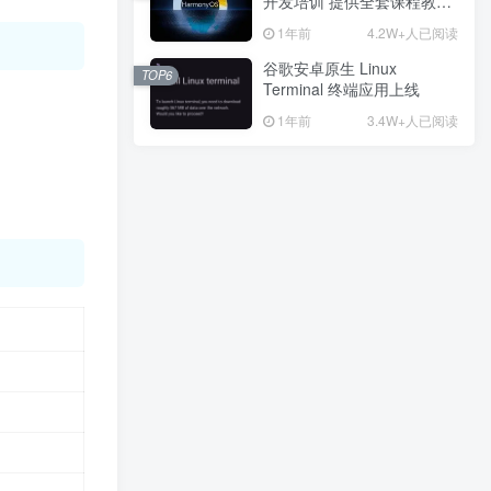
开发培训 提供全套课程教学
开发培训 提供全套课程教学
资源
资源
1年前
1年前
4.2W+人已阅读
4.2W+人已阅读
谷歌安卓原生 Linux
谷歌安卓原生 Linux
TOP6
TOP6
Terminal 终端应用上线
Terminal 终端应用上线
1年前
1年前
3.4W+人已阅读
3.4W+人已阅读
广告位招租
热门推荐
最新发布
最近更新
猜你喜欢
不次于八佰电影的《捍卫者》
字节跳动开启内测首款系统化云游戏平台 已经全部开放内测权限，可参加相关云游戏的体验
Apower Compress v1.1.10
家里的路由器怎么改密码？修改密码教程