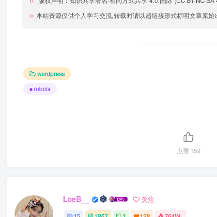
版权声明：
知识共享署名-相同方式共享 4.0 国际 (CC BY-NC-SA 4
本站资源仅供个人学习交流,转载时请以超链接形式标明文章原始
wordpress
robots
点赞
159
LoeB__
关注
15
1867
1
128
764W+