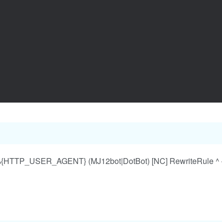
USER_AGENT} (MJ12bot|DotBot) [NC] RewriteRule ^ – 