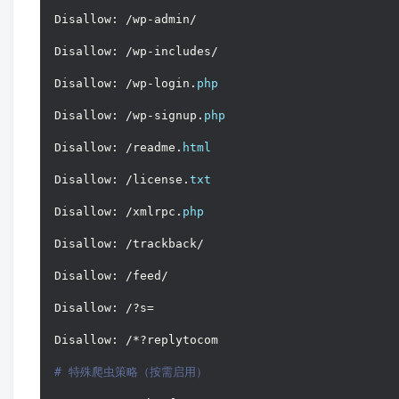
Disallow: /wp-admin/
Disallow: /wp-includes/
Disallow: /wp-login.
php
Disallow: /wp-signup.
php
Disallow: /readme.
html
Disallow: /license.
txt
Disallow: /xmlrpc.
php
Disallow: /trackback/
Disallow: /feed/
Disallow: /?s=
Disallow: /*?replytocom
# 特殊爬虫策略（按需启用）