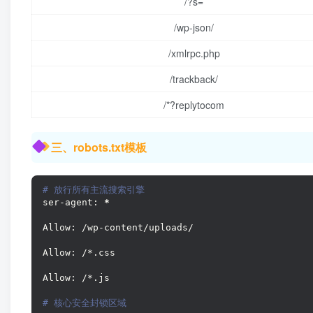
/?s=
/wp-json/
/xmlrpc.php
/trackback/
/*?replytocom
三、robots.txt模板
# 放行所有主流搜索引擎
ser-agent: 
*
Allow: /wp-content/uploads/
Allow: /*.css
Allow: /*.js
# 核心安全封锁区域