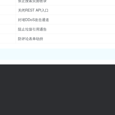
禁止搜索页面收录
关闭REST API入口
封堵DDoS攻击通道
阻止垃圾引用通告
防评论表单劫持