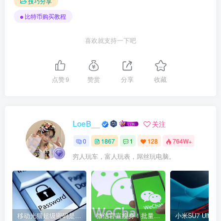
技巧分享
比特币购买教程
喜欢就支持一下吧
点赞
9
赞赏
分享
收藏
LoeB__
关注
0
1867
1
128
764W+
穷人玩车，富人玩表，屌丝玩电脑。
移动光猫超级密码是多少？移动光猫超级管理员后台账号与密码
微信官宣瘦身！批量清理原图新功能来了 安卓、iOS均可使用