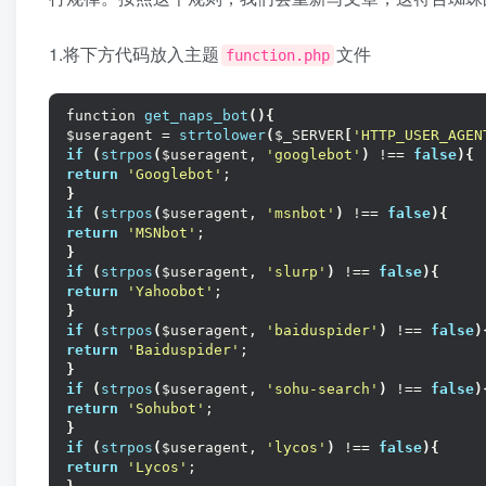
1.将下方代码放入主题
文件
function.php
function 
get_naps_bot
(){
$useragent = 
strtolower
(
$_SERVER
[
'HTTP_USER_AGEN
if
(
strpos
(
$useragent, 
'googlebot'
)
 !== 
false
){
return
'Googlebot'
;
}
if
(
strpos
(
$useragent, 
'msnbot'
)
 !== 
false
){
return
'MSNbot'
;
}
if
(
strpos
(
$useragent, 
'slurp'
)
 !== 
false
){
return
'Yahoobot'
;
}
if
(
strpos
(
$useragent, 
'baiduspider'
)
 !== 
false
)
return
'Baiduspider'
;
}
if
(
strpos
(
$useragent, 
'sohu-search'
)
 !== 
false
)
return
'Sohubot'
;
}
if
(
strpos
(
$useragent, 
'lycos'
)
 !== 
false
){
return
'Lycos'
;