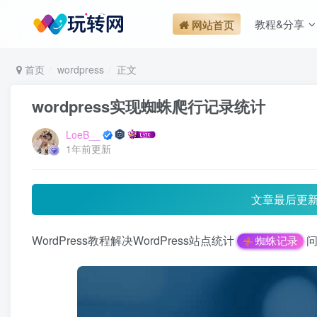
教程&分享
网站首页
首页
wordpress
正文
wordpress实现蜘蛛爬行记录统计
LoeB__
1年前更新
文章最后更
WordPress教程解决WordPress站点统计
问
蜘蛛记录