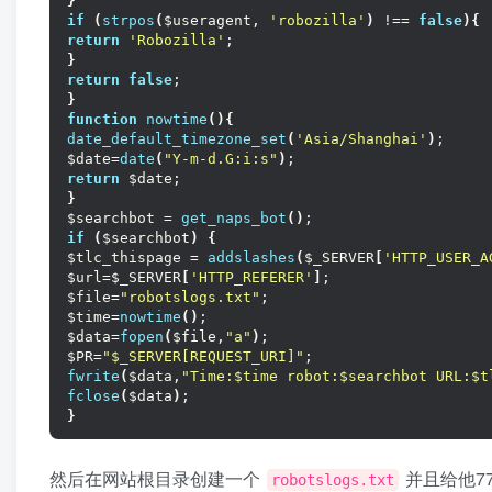
}
if
(
strpos
(
$useragent, 
'robozilla'
)
 !== 
false
){
return
'Robozilla'
;
}
return
false
;
}
function
nowtime
(){
date_default_timezone_set
(
'Asia/Shanghai'
)
;
$date=
date
(
"Y-m-d.G:i:s"
)
;
return
 $date;
}
$searchbot = 
get_naps_bot
()
;
if
(
$searchbot
)
{
$tlc_thispage = 
addslashes
(
$_SERVER
[
'HTTP_USER_A
$url=$_SERVER
[
'HTTP_REFERER'
]
;
$file=
"robotslogs.txt"
;
$time=
nowtime
()
;
$data=
fopen
(
$file,
"a"
)
;
$PR=
"$_SERVER[REQUEST_URI]"
;
fwrite
(
$data,
"Time:$time robot:$searchbot URL:$t
fclose
(
$data
)
;
}
然后在网站根目录创建一个
并且给他777
robotslogs.txt