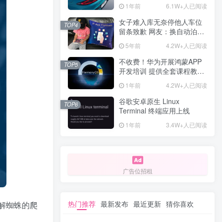
计一年回本
1年前
6.1W+人已阅读
女子难入库无奈停他人车位
TOP4
留条致歉 网友：换自动泊车
来
5年前
4.2W+人已阅读
不收费！华为开展鸿蒙APP
TOP5
开发培训 提供全套课程教学
资源
1年前
4.2W+人已阅读
谷歌安卓原生 Linux
TOP6
Terminal 终端应用上线
1年前
3.4W+人已阅读
广告位招租
热门推荐
最新发布
最近更新
猜你喜欢
了解蜘蛛的爬