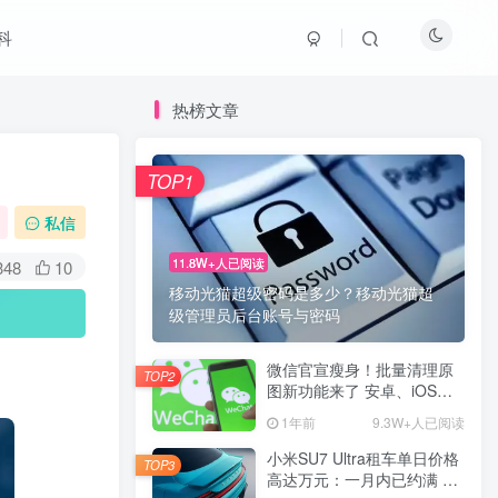
科
热榜文章
TOP1
私信
11.8W+人已阅读
348
10
移动光猫超级密码是多少？移动光猫超
级管理员后台账号与密码
微信官宣瘦身！批量清理原
TOP2
图新功能来了 安卓、iOS均
可使用
1年前
9.3W+人已阅读
小米SU7 Ultra租车单日价格
TOP3
高达万元：一月内已约满 预