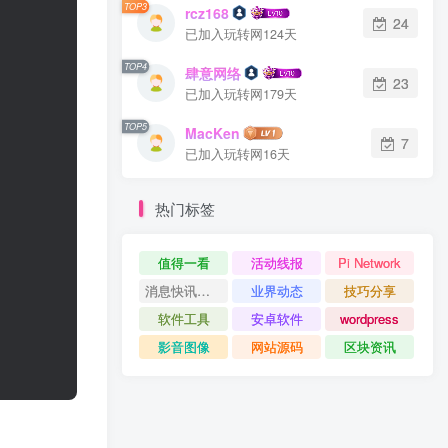
TOP3
rcz168
24
已加入玩转网124天
TOP4
肆意网络
23
已加入玩转网179天
TOP5
MacKen
7
已加入玩转网16天
热门标签
值得一看
活动线报
Pi Network
消息快讯查看更多 》》
业界动态
技巧分享
软件工具
安卓软件
wordpress
影音图像
网站源码
区块资讯