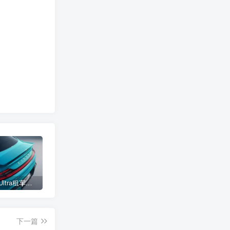
小米SU7 Ultra租车单日价格高达万元：一月内已约满 预计一年回本
女子难入库无奈停他人车位留条致歉 网友：换自动泊车来
不收费！华为开展鸿蒙APP开发培训 提供全套课程教学资源
下一篇