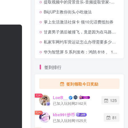
提取视频中的背景音乐-音频提取管家-专业的音频提取和音频剪辑软件
B站UP主教你街头小吃做法
掌上生活激活社保卡 领10元话费抵扣券
甘肃男子酒后被撞飞，竟是因为在马路中间小便
私家车网约车营运证怎么办理需要多少钱的车才可以办？跑网约车哪个平台收入高？
华为智慧屏 S 系列发布：鸿鹄 818 、 120Hz 刷新率、运行 HarmonyOS 2.0
签到排行
签到领取今日奖励
TOP1
LoeB__
125
已加入玩转网2162天
TOP2
kbx991炒币
81
已加入玩转网1525天