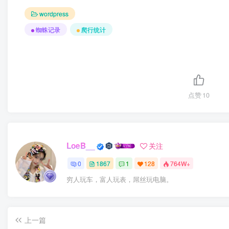
wordpress
蜘蛛记录
爬行统计
点赞
10
LoeB__
关注
0
1867
1
128
764W+
穷人玩车，富人玩表，屌丝玩电脑。
上一篇