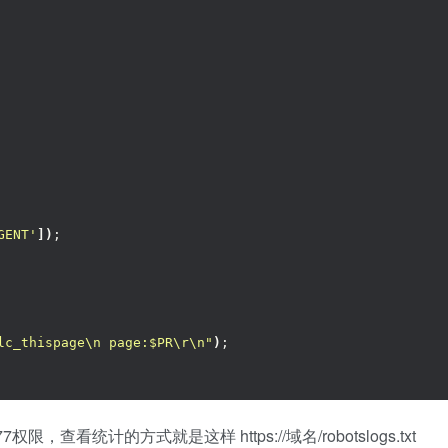
GENT'
])
;
lc_thispage\n page:$PR\r\n"
)
;
权限，查看统计的方式就是这样 https://域名/robotslogs.txt