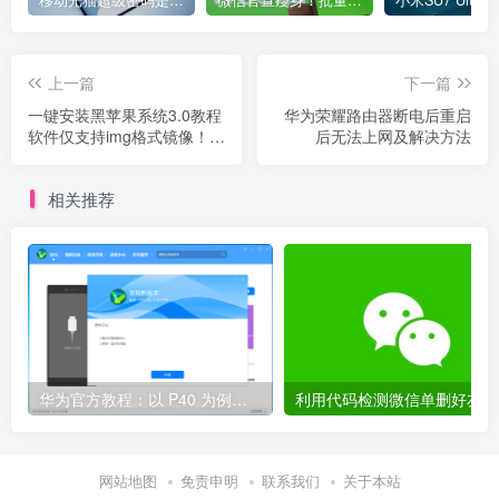
移动光猫超级密码是多少？移动光猫超级管理员后台账号与密码
微信官宣瘦身！批量清理原图新功能来了 安卓、iOS均可使用
上一篇
下一篇
一键安装黑苹果系统3.0教程
华为荣耀路由器断电后重启
软件仅支持img格式镜像！！
后无法上网及解决方法
且无需U盘
相关推荐
华为官方教程：以 P40 为例，鸿蒙 OS 2.0 Beta 版本回退到 EMUI 11 稳定版
网站地图
免责申明
联系我们
关于本站