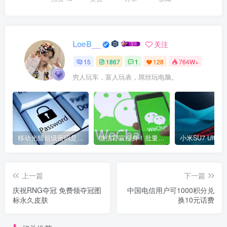
LoeB__
关注
15
1867
1
128
764W+
穷人玩车，富人玩表，屌丝玩电脑。
移动光猫超级密码是多少？移动光猫超级管理员后台账号与密码
微信官宣瘦身！批量清理原图新功能来了 安卓、iOS均可使用
上一篇
下一篇
庆祝RNG夺冠 免费领夺冠图
中国电信用户可1000积分兑
标永久皮肤
换10元话费