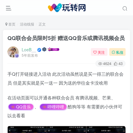
首页
活动线报
正文
QQ联合会员限时5折 赠送QQ音乐或腾讯视频会员
LoeB__
关注
私信
5年前发布
4624
43
手Q打开链接进入活动 此次活动虽然说是买一得三的联合会
员 但是其实就是买一送一 因为送的华往金卡没啥用
在活动页面可以开通各种联合会员 有腾讯视频、芒果、
、
酷狗等等 有需要的小伙伴可
QQ音乐
哔哩哔哩
以去看看