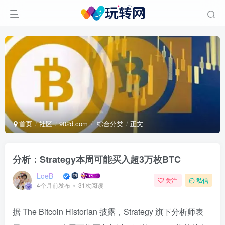
首页
社区
902d.com
综合分类
正文
分析：Strategy本周可能买入超3万枚BTC
LoeB__
关注
私信
4个月前发布
31次阅读
据 The Bitcoin Historian 披露，Strategy 旗下分析师表