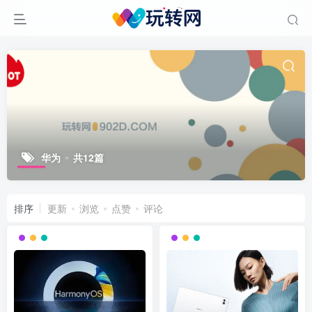
华为
共12篇
排序
更新
浏览
点赞
评论