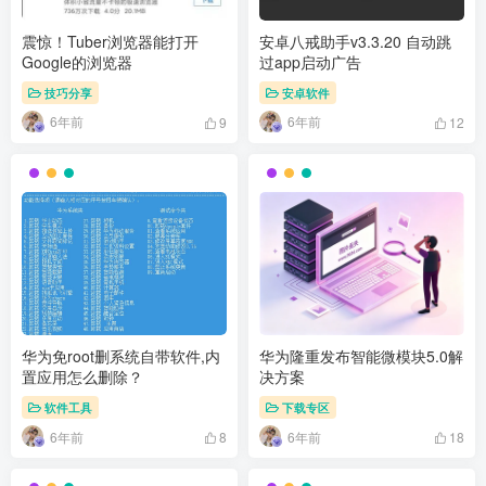
震惊！Tuber浏览器能打开
安卓八戒助手v3.3.20 自动跳
Google的浏览器
过app启动广告
技巧分享
安卓软件
6年前
6年前
9
12
华为免root删系统自带软件,内
华为隆重发布智能微模块5.0解
置应用怎么删除？
决方案
软件工具
下载专区
6年前
6年前
8
18