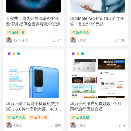
不收费！华为开展鸿蒙APP开
华为MatePad Pro 13.2英寸开
发培训 提供全套课程教学资源
售，首发5199元起
值得一看
业界动态
12个月前
3年前
47
136
华为上架了智能手机该机支持
华为手机用户免费领取1个月
5G：6.6英寸高刷大屏、4000
同程旅行黑鲸会员
万超感光夜拍、40W快充
业界动态
值得一看
活动线报
4年前
6年前
260
4