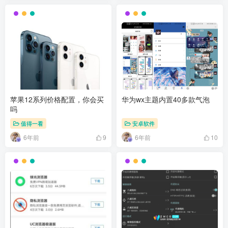
苹果12系列价格配置，你会买
华为wx主题内置40多款气泡
吗
值得一看
安卓软件
6年前
6年前
9
10