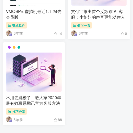
VMOSPro虚拟机最近1.1.24去
支付宝推出首个反欺诈 AI 客
会员版
服：小姐姐的声音更能劝住人
安卓软件
值得一看
6年前
6年前
14
0
不用去跳楼了！教大家2020年
最有效联系腾讯官方客服方法
技巧分享
6年前
88