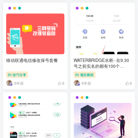
移动联通电信修改保号套餐
WATERBRIDGE水桥- 在9.30
号之前实名的都有100个
W100,目前一币2块,附变现教
技巧分享
项目教程
程
6年前
6年前
9
6