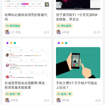
给网站右侧添加漂亮的客服代
张子翼导航V1.1引导页源码6
码
套模板，带后台
网页模板
网站源码
2个月前
6年前
3
10
长城宽带疑似全国断网 网友：
手机欠费3个月不销户可能会
联系客服未能接通
上征信？
值得一看
值得一看
6年前
6年前
9
8