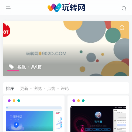
客服
共9篇
排序
更新
浏览
点赞
评论