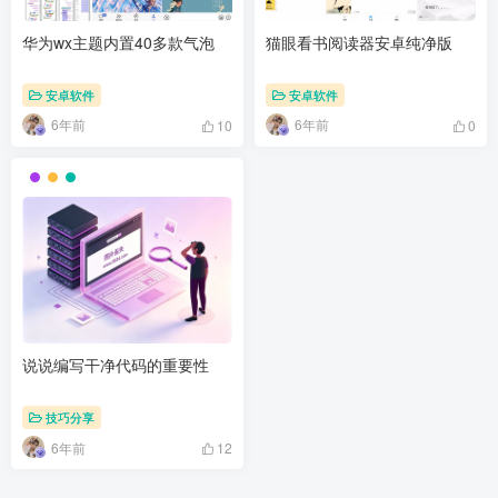
华为wx主题内置40多款气泡
猫眼看书阅读器安卓纯净版
安卓软件
安卓软件
6年前
6年前
10
0
说说编写干净代码的重要性
技巧分享
6年前
12