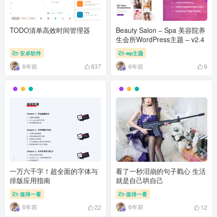
TODO清单高效时间管理器
Beauty Salon – Spa 美容院养
生会所WordPress主题 – v2.4
安卓软件
wp主题
6年前
6年前
837
9
一万六千字！超全面的字体与
看了一秒泪崩的句子戳心 生活
排版应用指南
就是自己哄自己
值得一看
值得一看
6年前
6年前
22
12