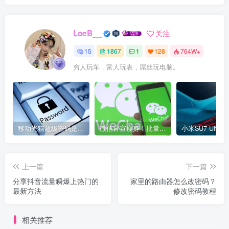
LoeB__
关注
15
1867
1
128
764W+
穷人玩车，富人玩表，屌丝玩电脑。
移动光猫超级密码是多少？移动光猫超级管理员后台账号与密码
微信官宣瘦身！批量清理原图新功能来了 安卓、iOS均可使用
上一篇
下一篇
分享抖音流量瞬爆上热门的
家里的路由器怎么改密码？
最新方法
修改密码教程
相关推荐