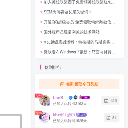
加入英雄联盟圈子免费领英雄联盟红包封面
SEM为何要做长尾关键词？
开通QQ超级会员 免费领取锦鲤鹅微信红包封面
国外程序员经常浏览的技术网站
π友超级震撼爆料：特拉斯的马斯克将投资pi币？马斯克诡异的笑脸背后pi币的故事！
微软发布Windows 7更新：只面向付费用户
签到排行
签到领取今日奖励
TOP1
LoeB__
125
已加入玩转网2162天
TOP2
kbx991炒币
81
已加入玩转网1525天