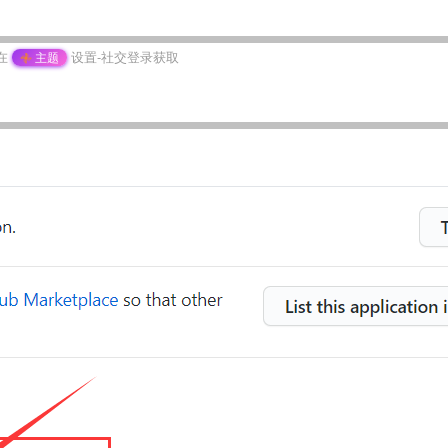
在
设置-社交登录获取
主题