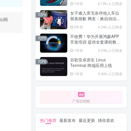
计一年回本
1年前
6.1W+人已阅读
女子难入库无奈停他人车位
TOP4
留条致歉 网友：换自动泊车
b网
来
5年前
4.2W+人已阅读
不收费！华为开展鸿蒙APP
TOP5
开发培训 提供全套课程教学
资源
1年前
4.2W+人已阅读
谷歌安卓原生 Linux
TOP6
Terminal 终端应用上线
1年前
3.4W+人已阅读
广告位招租
热门推荐
最新发布
最近更新
猜你喜欢