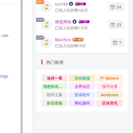
TOP3
rcz168
24
已加入玩转网124天
TOP4
肆意网络
23
已加入玩转网179天
TOP5
MacKen
7
已加入玩转网16天
热门标签
值得一看
活动线报
Pi Network
消息快讯查看更多 》》
业界动态
技巧分享
软件工具
安卓软件
wordpress
影音图像
网站源码
区块资讯