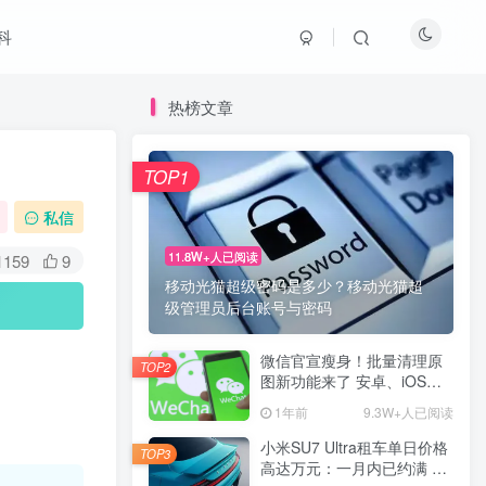
科
热榜文章
TOP1
私信
11.8W+人已阅读
1159
9
移动光猫超级密码是多少？移动光猫超
级管理员后台账号与密码
微信官宣瘦身！批量清理原
TOP2
图新功能来了 安卓、iOS均
可使用
1年前
9.3W+人已阅读
小米SU7 Ultra租车单日价格
TOP3
高达万元：一月内已约满 预