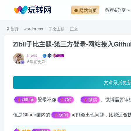
教程&分享
网站首页
首页
wordpress
子比主题
正文
Zibll子比主题-第三方登录-网站接入Git
LoeB__
6年前更新
文章最后更
登录不像
、
、微博需要审
Github
QQ
微信
但是Github国内的
可能会出现问题，比较适合
访问