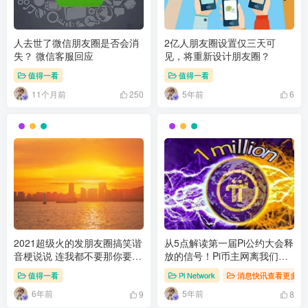
人去世了微信朋友圈是否会消
2亿人朋友圈设置仅三天可
失？ 微信客服回应
见，将重新设计朋友圈？
值得一看
值得一看
11个月前
5年前
250
6
2021超级火的发朋友圈搞笑谐
从5点解读第一届Pi公约大会释
音梗说说 连我都不要那你要什
放的信号！Pi币主网离我们不
么要饭吗
远了
值得一看
Pi Network
消息快讯查看更多 》
6年前
5年前
9
8