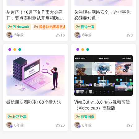
别迷茫！10月下旬Pi币大会召
关注现在网络安全，这些事你
开，节点实时测试开启和Dapp
必须要知道！
陆续上线
Pi Network
消息快讯查看更多 》》
值得一看
5年前
6年前
16
0
微信朋友圈秒凑188个赞方法
VivaCut v1.8.0 专业视频剪辑
（Videoleap）高级版
技巧分享
影音图像
6年前
6年前
26
7