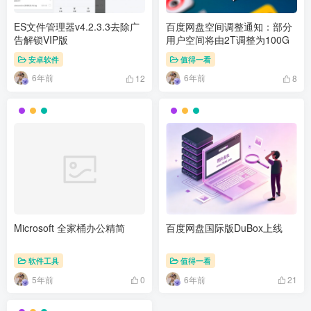
ES文件管理器v4.2.3.3去除广
百度网盘空间调整通知：部分
告解锁VIP版
用户空间将由2T调整为100G
安卓软件
值得一看
6年前
6年前
12
8
Microsoft 全家桶办公精简
百度网盘国际版DuBox上线
软件工具
值得一看
5年前
6年前
0
21