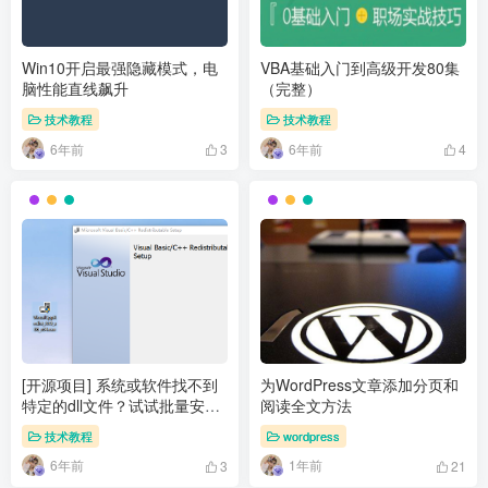
Win10开启最强隐藏模式，电
VBA基础入门到高级开发80集
脑性能直线飙升
（完整）
技术教程
技术教程
6年前
6年前
3
4
[开源项目] 系统或软件找不到
为WordPress文章添加分页和
特定的dll文件？试试批量安装
阅读全文方法
VC运行库
技术教程
wordpress
6年前
1年前
3
21