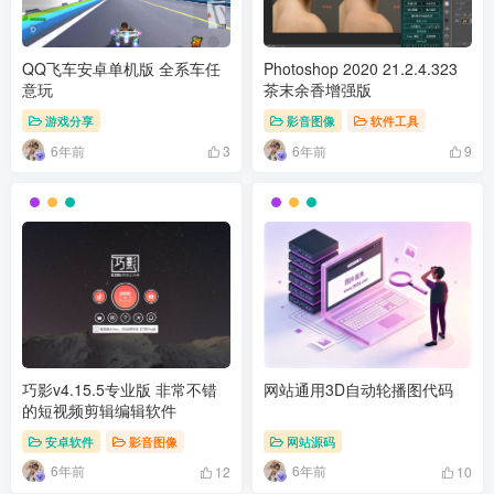
QQ飞车安卓单机版 全系车任
Photoshop 2020 21.2.4.323
意玩
茶末余香增强版
游戏分享
影音图像
软件工具
6年前
6年前
3
9
巧影v4.15.5专业版 非常不错
网站通用3D自动轮播图代码
的短视频剪辑编辑软件
安卓软件
影音图像
网站源码
6年前
6年前
12
10