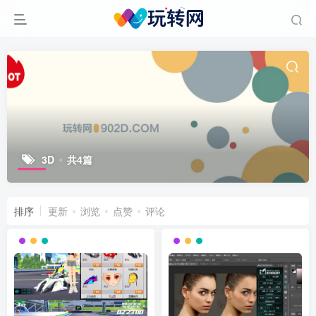
3D
共4篇
排序
更新
浏览
点赞
评论