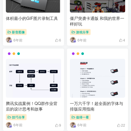
体积最小的GIF图片录制工具
僵尸突袭卡通版 和我的世界一
样好玩
影音图像
游戏分享
6年前
6年前
6
4
腾讯实战案例！QQ群作业背
一万六千字！超全面的字体与
后的设计思考和故事
排版应用指南
技巧分享
值得一看
6年前
6年前
9
22