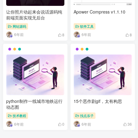
让你照片动起来会说话源码纯
Apower Compress v1.1.10
前端页面实现无后台
网站源码
软件工具
6年前
6年前
8
8
python制作一线城市地铁运行
15个恶作剧gif，太有构思
动态图
技术教程
找点乐子
6年前
6年前
0
36