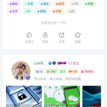
教程
文章
项目
提高
PS
空间
文本
AI
前端
方案
gif
喜欢就支持一下吧
点赞
0
赞赏
分享
收藏
LoeB__
关注
15
1867
1
128
764W+
穷人玩车，富人玩表，屌丝玩电脑。