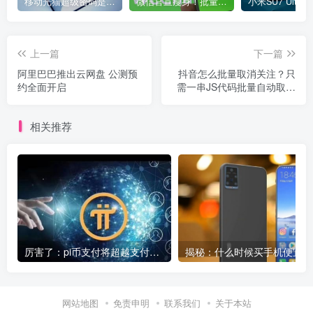
移动光猫超级密码是多少？移动光猫超级管理员后台账号与密码
微信官宣瘦身！批量清理原图新功能来了 安卓、iOS均可使用
上一篇
下一篇
阿里巴巴推出云网盘 公测预
抖音怎么批量取消关注？只
约全面开启
需一串JS代码批量自动取消
抖音所有关注用户,
相关推荐
厉害了：pi币支付将超越支付宝微信成为全球第一大支付平台
揭秘
网站地图
免责申明
联系我们
关于本站