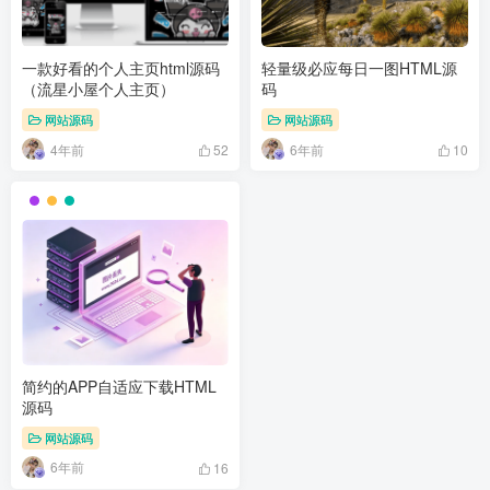
一款好看的个人主页html源码
轻量级必应每日一图HTML源
（流星小屋个人主页）
码
网站源码
网站源码
4年前
6年前
52
10
简约的APP自适应下载HTML
源码
网站源码
6年前
16