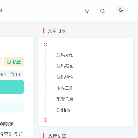
科
文章目录
文章目录
源码介绍
源码介绍
私信
源码截图
源码截图
464
10
源码特性
源码特性
准备工作
准备工作
配置信息
配置信息
GitHub
GitHub
别稳定
从请求到图片
热榜文章
热榜文章