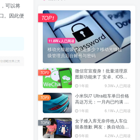
口，可以将
口。因此便
TOP1
TOP1
11.8W+人已阅读
11.8W+人已阅读
移动光猫超级密码是多少？移动光猫超
移动光猫超级密码是多少？移动光猫超
级管理员后台账号与密码
级管理员后台账号与密码
微信官宣瘦身！批量清理原
微信官宣瘦身！批量清理原
TOP2
TOP2
图新功能来了 安卓、iOS均
图新功能来了 安卓、iOS均
可使用
可使用
1年前
1年前
9.3W+人已阅读
9.3W+人已阅读
小米SU7 Ultra租车单日价格
小米SU7 Ultra租车单日价格
TOP3
TOP3
高达万元：一月内已约满 预
高达万元：一月内已约满 预
计一年回本
计一年回本
1年前
1年前
6.1W+人已阅读
6.1W+人已阅读
女子难入库无奈停他人车位
女子难入库无奈停他人车位
TOP4
TOP4
留条致歉 网友：换自动泊车
留条致歉 网友：换自动泊车
来
来
5年前
5年前
4.2W+人已阅读
4.2W+人已阅读