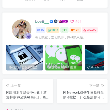
LoeB__
关注
15
1867
1
128
764W+
穷人玩车，富人玩表，屌丝玩电脑。
移动光猫超级密码是多少？移动光猫超级管理员后台账号与密码
微信官宣瘦身！批量清理原图新功能来了 安卓、iOS均可使用
上一篇
下一篇
Pi应用本质是去中心化！将
Pi Network双倍生日举行黑
支持多种区块API接口，商业
客马拉松！什么是黑客马拉
和生态应用将提升Pi价值！
松？