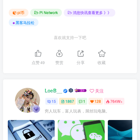
pi币
Pi Network
消息快讯查看更多 》》
黑客马拉松
喜欢就支持一下吧
点赞
49
赞赏
分享
收藏
LoeB__
关注
15
1867
1
128
764W+
穷人玩车，富人玩表，屌丝玩电脑。