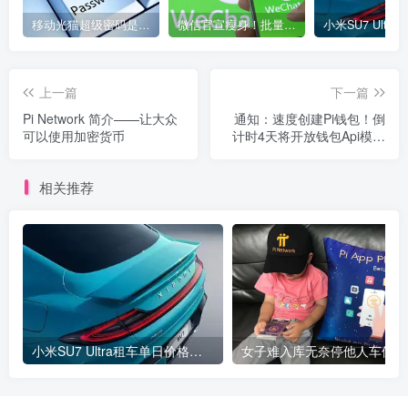
移动光猫超级密码是多少？移动光猫超级管理员后台账号与密码
微信官宣瘦身！批量清理原图新功能来了 安卓、iOS均可使用
上一篇
下一篇
Pi Network 简介——让大众
通知：速度创建Pi钱包！倒
可以使用加密货币
计时4天将开放钱包Api模拟
支付！
相关推荐
小米SU7 Ultra租车单日价格高达万元：一月内已约满 预计一年回本
女