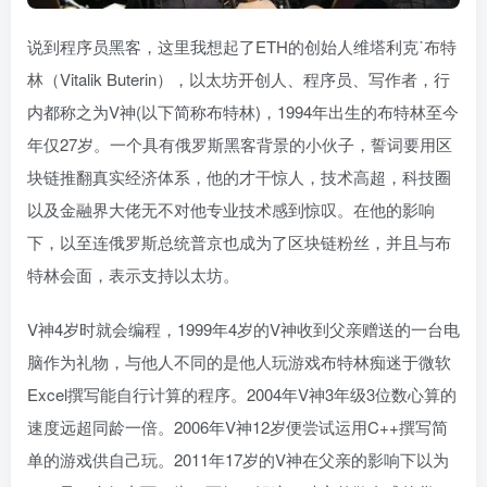
说到程序员黑客，这里我想起了ETH的创始人维塔利克˙布特
林（Vitalik Buterin），以太坊开创人、程序员、写作者，行
内都称之为V神(以下简称布特林)，1994年出生的布特林至今
年仅27岁。一个具有俄罗斯黑客背景的小伙子，誓词要用区
块链推翻真实经济体系，他的才干惊人，技术高超，科技圈
以及金融界大佬无不对他专业技术感到惊叹。在他的影响
下，以至连俄罗斯总统普京也成为了区块链粉丝，并且与布
特林会面，表示支持以太坊。
V神4岁时就会编程，1999年4岁的V神收到父亲赠送的一台电
脑作为礼物，与他人不同的是他人玩游戏布特林痴迷于微软
Excel撰写能自行计算的程序。2004年V神3年级3位数心算的
速度远超同龄一倍。2006年V神12岁便尝试运用C++撰写简
单的游戏供自己玩。2011年17岁的V神在父亲的影响下以为