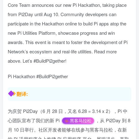
Core Team announces our new Pi Hackathon, taking place
from Pi2Day until Aug 10. Community developers can
participate in the Hackathon online to build Pi apps atop the
new Pi Utilities Platform, showcase progress and win
awards. This event is meant to foster the development of Pi
Network’s ecosystem and real-life utilities. Read more
above. Let’s #BuildPi2gether!
Pi Hackathon #BuildPi2gether
翻译:
为庆贺 Pi2Day（6 月 28 日，又名 6.28 = 3.14 x 2），Pi 中
心团队宣布了我们的新 Pi
，从 Pi2Day 到 8
黑客马拉松
月 10 日举行。社区开发者能够在线参与黑客马拉松，在新
的 Pi 适用程序之上构建 Pi 应用程序 平台，展现进步，赢取