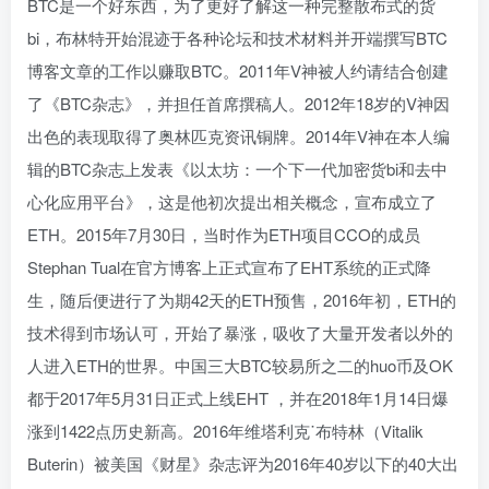
BTC是一个好东西，为了更好了解这一种完整散布式的货
bi，布林特开始混迹于各种论坛和技术材料并开端撰写BTC
博客文章的工作以赚取BTC。2011年V神被人约请结合创建
了《BTC杂志》，并担任首席撰稿人。2012年18岁的V神因
出色的表现取得了奥林匹克资讯铜牌。2014年V神在本人编
辑的BTC杂志上发表《以太坊：一个下一代加密货bi和去中
心化应用平台》，这是他初次提出相关概念，宣布成立了
ETH。2015年7月30日，当时作为ETH项目CCO的成员
Stephan Tual在官方博客上正式宣布了EHT系统的正式降
生，随后便进行了为期42天的ETH预售，2016年初，ETH的
技术得到市场认可，开始了暴涨，吸收了大量开发者以外的
人进入ETH的世界。中国三大BTC较易所之二的huo币及OK
都于2017年5月31日正式上线EHT ，并在2018年1月14日爆
涨到1422点历史新高。2016年维塔利克˙布特林（Vitalik
Buterin）被美国《财星》杂志评为2016年40岁以下的40大出