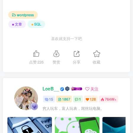
wordpress
文章
SQL
喜欢就支持一下吧
点赞
226
赞赏
分享
收藏
LoeB__
关注
15
1867
1
128
764W+
穷人玩车，富人玩表，屌丝玩电脑。