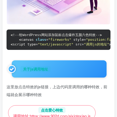
<
!--给WordPress网站添加鼠标点击爆炸五颜六色特效--
>
<
canvas 
class
=
"fireworks"
 style=
"position:fixe
<
script type=
"text/javascript"
 src=
"调用js的地址"
><
/
关于js调用地址
这里放点击特效的js链接，上边代码里调用的哪种特效，前
端就会展示哪种特效
点击爱心特效
调用地址:
https://www.902d.com/aixintexiao.js