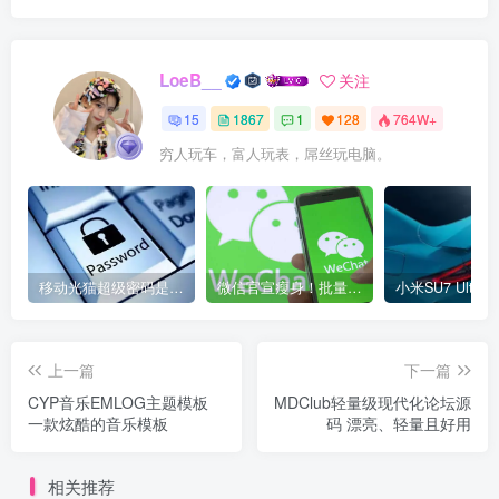
LoeB__
关注
15
1867
1
128
764W+
穷人玩车，富人玩表，屌丝玩电脑。
移动光猫超级密码是多少？移动光猫超级管理员后台账号与密码
微信官宣瘦身！批量清理原图新功能来了 安卓、iOS均可使用
上一篇
下一篇
CYP音乐EMLOG主题模板
MDClub轻量级现代化论坛源
一款炫酷的音乐模板
码 漂亮、轻量且好用
相关推荐