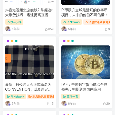
抖音短视频怎么赚钱? 掌握这3
Pi币跃升全球最活跃的数字币
大带货技巧，迅速提高直播间
项目，未来的价值不可估量！
人气流量！
技巧分享
Pi Network
消息快讯查看更多 》
6年前
5年前
859
9
最新：Pi公约大会正式命名为
IMF：中国数字货币试点全球
COINVENTION，以及选定的
领先，初期聚焦国内应用
候选人运行Pi区块链和阐述Pi
Pi Network
消息快讯查看更多 》》
值得一看
节点的意义
5年前
6年前
15
20