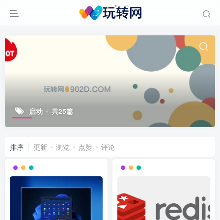
启动
共25篇
排序
更新
浏览
点赞
评论