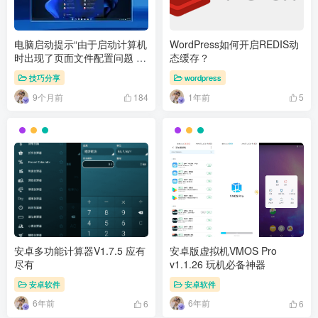
电脑启动提示“由于启动计算机
WordPress如何开启REDIS动
时出现了页面文件配置问题 怎
态缓存？
么解决
技巧分享
wordpress
9个月前
1年前
184
5
安卓多功能计算器V1.7.5 应有
安卓版虚拟机VMOS Pro
尽有
v1.1.26 玩机必备神器
安卓软件
安卓软件
6年前
6年前
6
6